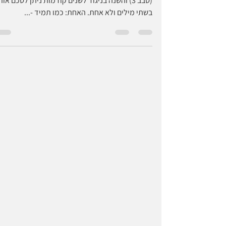
שבוע העיצוב במילאנו 2023
סוף סוף מצאתי זמן לסכם את שבוע העיצוב במילאנו
(סבב 3) והשנה בניגוד לשנים קודמות ניתן לסכם אות
בשתי מילים ולא אחת. האחת: כמו תמיד -...