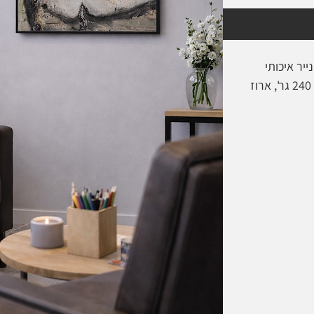
ייר איכותי
הפרינט מודפס על נייר נטול עץ בעובי 240 גר', ארוז
 *
* לתוספת מסגרת בהתאמה אישית - צרי קשר 052-59-