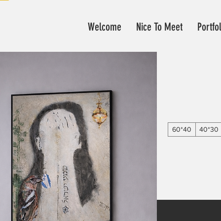
Welcome
Nice To Meet
Portfo
40*60
30*40