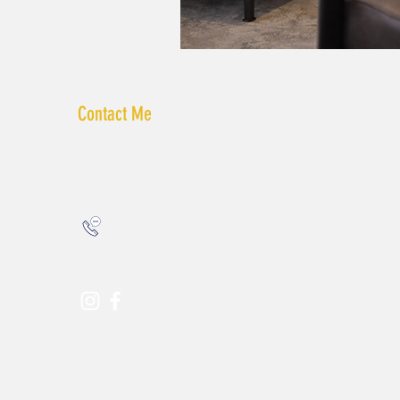
Contact Me
liatmalkadesigns@gmail.com
052.59.99.679