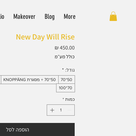
lio
Makeover
Blog
More
New Day Will Rise
מחיר
כולל מע״מ
גודל:
*
50*70
50*70 + מסגרת KNOPPÄNG
70*100
כמות
*
הוספה לסל