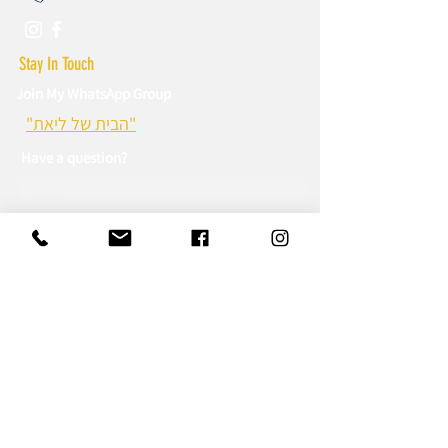
במהרה.
Stay In Touch
Join My WhatsApp Group
"הבית של ליאת"
Have a question?
Sign up to WhatsApp Group