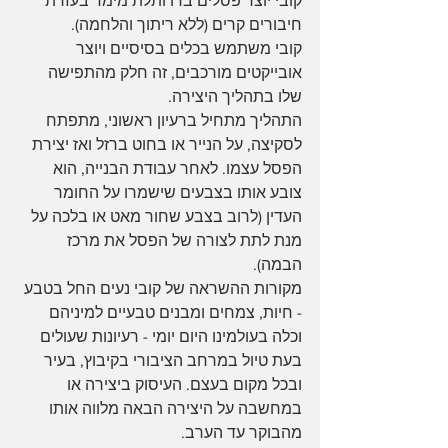
קובי יוצר פסלים בדו ותלת מימד בעזרת 
חיבורים קרים (ללא ריתוך והלחמה).
קובי משתמש בכלים בסיסיים ויוצר 
אובייקטים מורכבים, זה חלק מהתפישה 
שלו בתהליך היצירה.
התהליך מתחיל ברעיון ראשוני, מתפתח 
לסקיצה, על הנייר או בחוט ברזל ואז יצירת 
הפסל עצמו. לאחר עבודת הבנייה, הוא 
צובע אותו בצבעים שישמרו על החומר 
העדין (לרוב בצבע שחור מאט או בלכה על 
מנת לתת לצורה של הפסל את מרכז 
הבמה).
מקורות ההשראה של קובי נעים החל בטבע 
- חיות, צמחים ומבנים טבעיים למיניהם 
וכלה בעולמינו היום יומי - רעיונות שעולים 
בעת טיול במרחב הציבורי בקיבוץ, בעיר 
ובכל מקום בעצם. העיסוק ביצירה או 
במחשבה על היצירה הבאה מלווה אותו 
מהבוקר עד הערב.