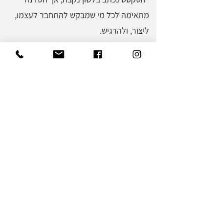
מתאימה לכל מי שמבקש להתחבר לעצמו,
ליצור, ולהרגיש.
Contact Me
liatmalkadesigns@gmail.com
052.59.99.679
Stay In Touch
Join My WhatsApp Group
"הבית של ליאת"
Have a question?