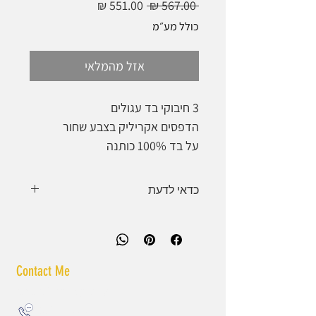
מחיר
מחיר
 ‏567.00 ‏₪ 
רגיל
מבצע
כולל מע״מ
אזל מהמלאי
3 חיבוקי בד עגולים
הדפסים אקריליק בצבע שחור
על בד 100% כותנה
מתוחים על חיבוק מעץ במבוק צבע
שחור,
כדאי לדעת
מוכנים לתלייה
ייתכנו הבדלי צבע בין מסך למציאות.
Ø 27 ס"מ
כל יצירה היא אחת במינה ונעשית
Ø 20 ס"מ
בעבודת יד.
Ø 16 ס"מ
Contact Me
liatmalkadesigns@gmail.com
052.59.99.679