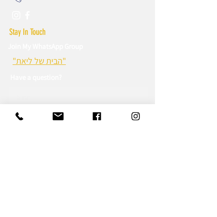
Stay In Touch
Join My WhatsApp Group
"הבית של ליאת"
Have a question?
Sign up to WhatsApp Group