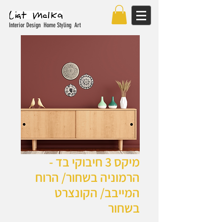
Interior Design Home Styling Art
מיקס 3 חיבוקי בד -
הרמוניה בשחור/ הרוח
המייבב/ הקונצרט
בשחור