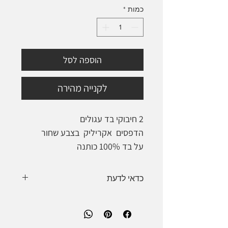
כמות
*
הוספה לסל
לקנייה מהירה
2 חיבוקי בד עגולים
הדפסים אקריליק בצבע שחור
על בד 100% כותנה
מתוחים על חיבוק מעץ במבוק,
מסגרת שחורה
כדאי לדעת
מוכנים לתלייה
ייתכנו הבדלי צבע בין מסך למציאות.
Ø 30 ס"מ
כל יצירה היא אחת במינה ונעשית
Ø 20 ס"מ
בעבודת יד.