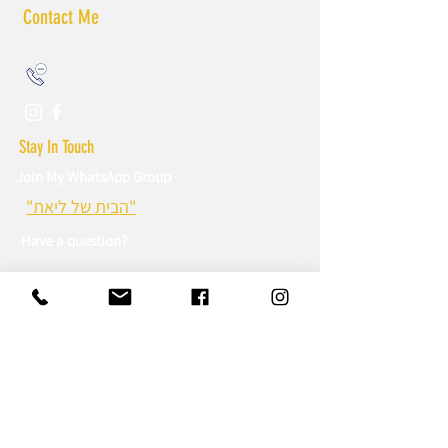
Contact Me
liatmalkadesigns@gmail.com
052.59.99.679
Stay In Touch
Join My WhatsApp Group
"הבית של ליאת"
Have a question?
Sign up to WhatsApp Group