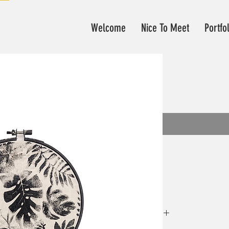
Welcome
Nice To Meet
Portfo
,