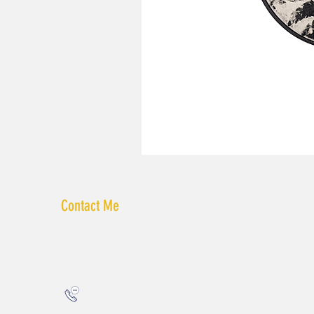
Contact Me
liatmalkadesigns@gmail.com
052.59.99.679