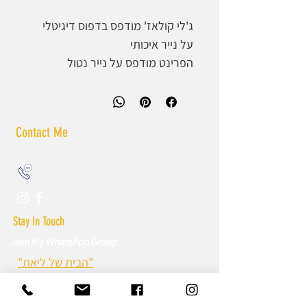
ג'לי קולאז' מודפס בדפוס דיגיטלי
על נייר איכותי
הפרינט מודפס על נייר נטול
עץ בעובי 240 גר', ארוז בגליל
* ייתכנו הבדלי צבע בין מסך
Contact Me
למציאות *
liatmalkadesigns@gmail.com
* לתוספת מסגרת בהתאמה אישית -
052.59.99.679
צרי קשר 052-59-99-679 *
Stay In Touch
Join My WhatsApp Group
"הבית של ליאת"
Have a question?