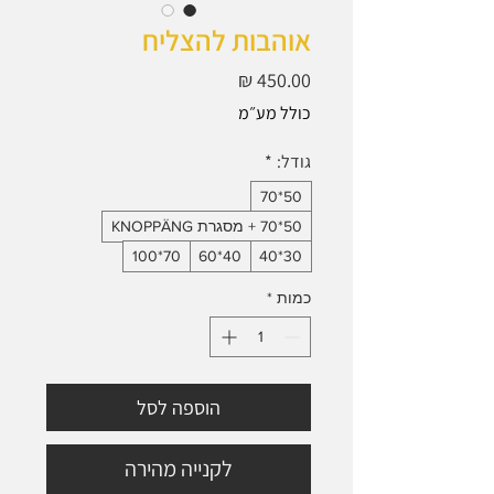
אוהבות להצליח
מחיר
כולל מע״מ
גודל:
*
50*70
50*70 + מסגרת KNOPPÄNG
70*100
40*60
30*40
כמות
*
הוספה לסל
לקנייה מהירה