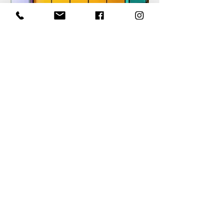
🌈 כשהצבע חוגג את עצמו
Camille Walala - קמיל וולאלה
קמיל וולאלה היא אמנית ומעצבת (צרפתיה
המתגוררת בלונדון) ששמה הפך למילה
נרדפת לצבעוניות מתפרצת ודפוסים
גרפיים מפתיעים. בתמונה: הסטודיו
החדש...
Contact Me
liatmalkadesigns@gmail.com
052.59.99.679