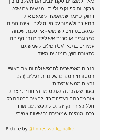
כיאה למוצרים סקנדינבים הם משלבים בין 
פרקטיות לפונקציונליות - מגיעים עם שלט 
רחוק וטיימר שמאפשר לעמעם את 
התאורה ולשמור על חיי סוללה - אינם חמים 
למגע, בטוחים לשימוש - אין סכנת שכחה 
למבוגרים או סכנת אש לילדים ובנוסף הם 
עמידים בתנאי UV ויכולים לשמש גם 
כתאורת חוץ, רומנטית מאוד. 
הנרות מאפשרים להרגיש ולחוות את האופי 
המסורתי המנחם של נרות רגילים (והם 
נראים ממש אמיתים)
בעוד שלהבת התלת מימד הייחודית יוצרת 
אור מהבהב בעדינות כדי להאיר בבטחה כל 
חלל בצורה נקייה, נטולת עשן, עם אווירה 
רכה ומזמינה שמזכירה נר שעווה אמיתי.
Picture by 
@honestwork_maike