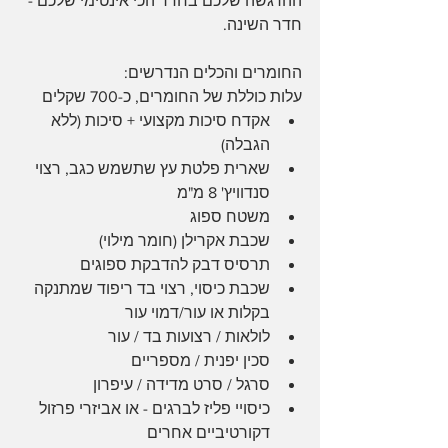
ההרגשה שלכם בחדר הכי אינטימי שלכם - 
חדר השינה. 
החומרים והכלים הנדרשים:
עלות כוללת של החומרים, כ-700 שקלים
אקדח סיכות מקצועי + סיכות (ללא 
הגבלה)
שארית פלטת עץ שתשמש כגב, רצוי 
סנדוויץ' 8 מ"מ
משטח ספוג
שכבת אקרילן (חומר מילוי)
תרסיס דבק להדבקת ספוגים
שכבת כיסוי, רצוי בד ריפוד שמתנקה 
בקלות או עור/דמוי עור
לולאות / רצועות בד / עור
סכין יפנית / מספריים
סרגל / סרט מדידה / עיפרון
כיסויי פליז לברגים - או אביזרי פרזול 
דקורטיביים אחרים