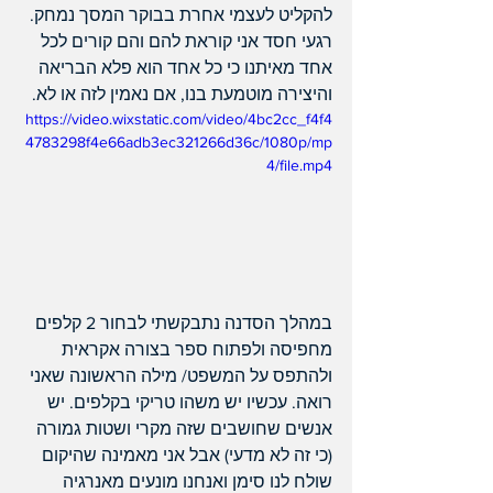
להקליט לעצמי אחרת בבוקר המסך נמחק.
רגעי חסד אני קוראת להם והם קורים לכל 
אחד מאיתנו כי כל אחד הוא פלא הבריאה 
והיצירה מוטמעת בנו, אם נאמין לזה או לא.
https://video.wixstatic.com/video/4bc2cc_f4f4
4783298f4e66adb3ec321266d36c/1080p/mp
4/file.mp4
במהלך הסדנה נתבקשתי לבחור 2 קלפים 
מחפיסה ולפתוח ספר בצורה אקראית 
ולהתפס על המשפט/ מילה הראשונה שאני 
רואה. עכשיו יש משהו טריקי בקלפים. יש 
אנשים שחושבים שזה מקרי ושטות גמורה 
(כי זה לא מדעי) אבל אני מאמינה שהיקום 
שולח לנו סימן ואנחנו מונעים מאנרגיה 